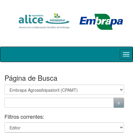
Skip
navigation
Página de Busca
Filtros correntes: