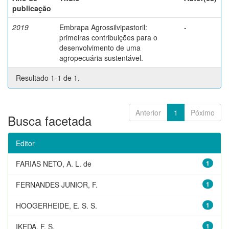
publicação
2019
Embrapa Agrossilvipastoril:
-
primeiras contribuições para o
desenvolvimento de uma
agropecuária sustentável.
Resultado 1-1 de 1.
Anterior
1
Póximo
Busca facetada
Editor
FARIAS NETO, A. L. de
1
FERNANDES JUNIOR, F.
1
HOOGERHEIDE, E. S. S.
1
IKEDA, F. S.
1