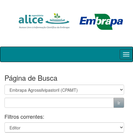
Skip
navigation
Página de Busca
Filtros correntes: