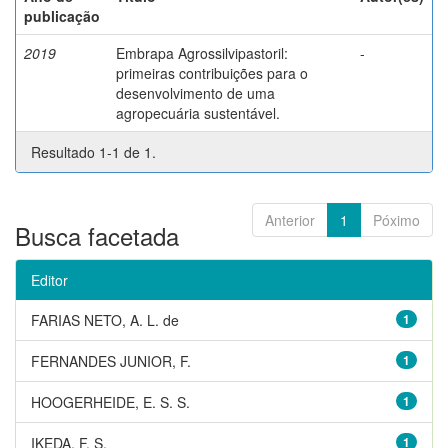
publicação
2019
Embrapa Agrossilvipastoril:
-
primeiras contribuições para o
desenvolvimento de uma
agropecuária sustentável.
Resultado 1-1 de 1.
Anterior
1
Póximo
Busca facetada
Editor
FARIAS NETO, A. L. de
1
FERNANDES JUNIOR, F.
1
HOOGERHEIDE, E. S. S.
1
IKEDA, F. S.
1