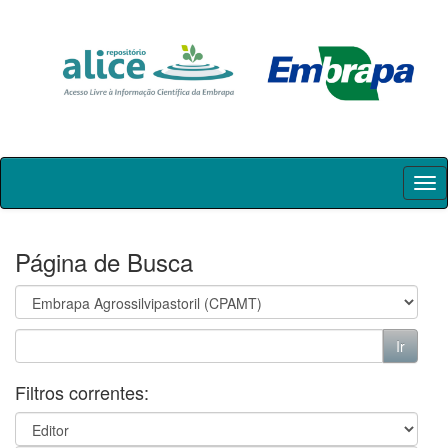
Skip
navigation
Página de Busca
Filtros correntes: