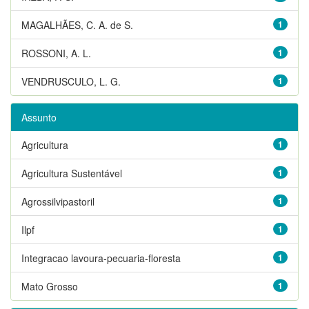
MAGALHÃES, C. A. de S.
1
ROSSONI, A. L.
1
VENDRUSCULO, L. G.
1
Assunto
Agricultura
1
Agricultura Sustentável
1
Agrossilvipastoril
1
Ilpf
1
Integracao lavoura-pecuaria-floresta
1
Mato Grosso
1