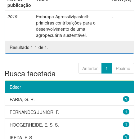
publicação
2019
Embrapa Agrossilvipastoril:
-
primeiras contribuições para o
desenvolvimento de uma
agropecuária sustentável.
Resultado 1-1 de 1.
Anterior
1
Póximo
Busca facetada
Editor
FARIA, G. R.
1
FERNANDES JUNIOR, F.
1
HOOGERHEIDE, E. S. S.
1
IKEDA, F. S.
1