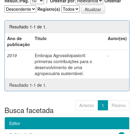
Result./Pág.
|
Ordenar por
Ordenar
Registro(s)
Resultado 1-1 de 1.
Ano de
Título
Autor(es)
publicação
2019
Embrapa Agrossilvipastoril:
-
primeiras contribuições para o
desenvolvimento de uma
agropecuária sustentável.
Resultado 1-1 de 1.
Anterior
1
Póximo
Busca facetada
Editor