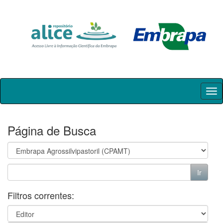
Skip
navigation
Página de Busca
Filtros correntes: