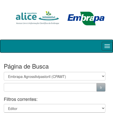
Skip
navigation
Página de Busca
Filtros correntes: