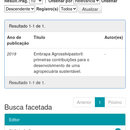
Result./Pág.
|
Ordenar por
Ordenar
Registro(s)
Resultado 1-1 de 1.
Ano de
Título
Autor(es)
publicação
2019
Embrapa Agrossilvipastoril:
-
primeiras contribuições para o
desenvolvimento de uma
agropecuária sustentável.
Resultado 1-1 de 1.
Anterior
1
Póximo
Busca facetada
Editor