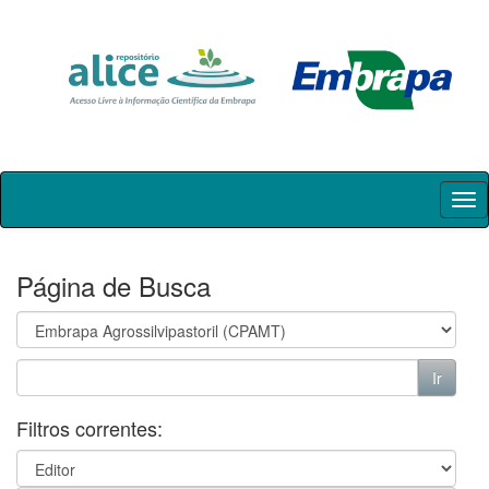
Skip
navigation
Página de Busca
Filtros correntes: