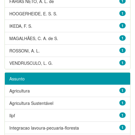
FARIAS NETO, A. L. de
1
HOOGERHEIDE, E. S. S.
1
IKEDA, F. S.
1
MAGALHÃES, C. A. de S.
1
ROSSONI, A. L.
1
VENDRUSCULO, L. G.
1
Assunto
Agricultura
1
Agricultura Sustentável
1
Ilpf
1
Integracao lavoura-pecuaria-floresta
1