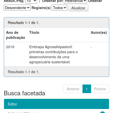
Result./Pág.
|
Ordenar por
Ordenar
Registro(s)
Resultado 1-1 de 1.
Ano de
Título
Autor(es)
publicação
2019
Embrapa Agrossilvipastoril:
-
primeiras contribuições para o
desenvolvimento de uma
agropecuária sustentável.
Resultado 1-1 de 1.
Anterior
1
Póximo
Busca facetada
Editor