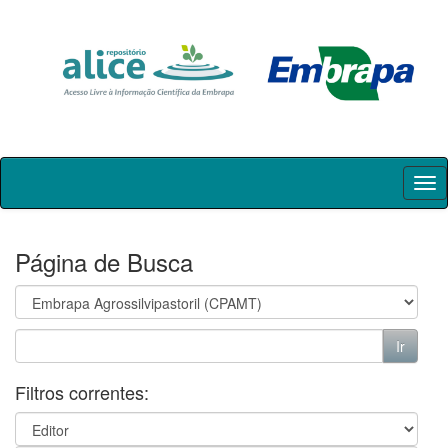
Skip
navigation
Página de Busca
Filtros correntes: