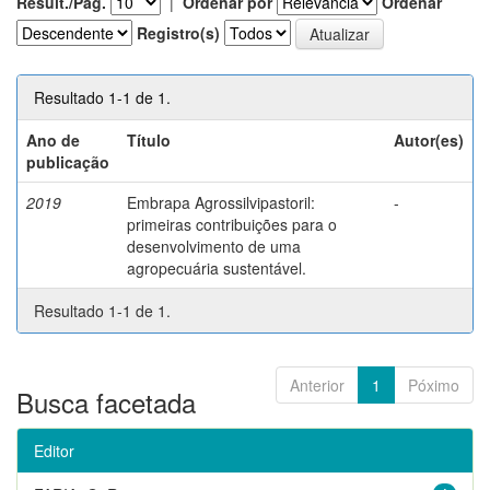
Result./Pág.
|
Ordenar por
Ordenar
Registro(s)
Resultado 1-1 de 1.
Ano de
Título
Autor(es)
publicação
2019
Embrapa Agrossilvipastoril:
-
primeiras contribuições para o
desenvolvimento de uma
agropecuária sustentável.
Resultado 1-1 de 1.
Anterior
1
Póximo
Busca facetada
Editor