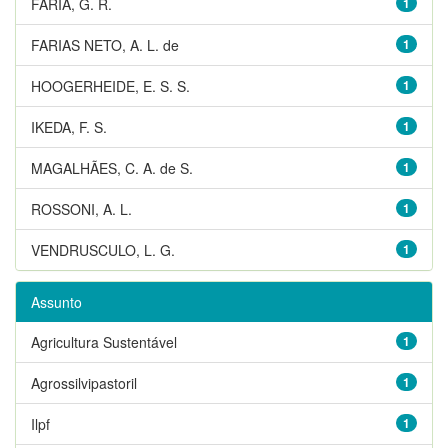
FARIA, G. R.
1
FARIAS NETO, A. L. de
1
HOOGERHEIDE, E. S. S.
1
IKEDA, F. S.
1
MAGALHÃES, C. A. de S.
1
ROSSONI, A. L.
1
VENDRUSCULO, L. G.
1
Assunto
Agricultura Sustentável
1
Agrossilvipastoril
1
Ilpf
1