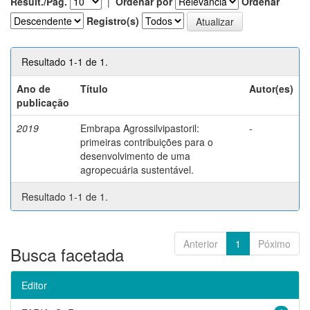
Result./Pág.
|
Ordenar por
Ordenar
Registro(s)
Resultado 1-1 de 1.
Ano de
Título
Autor(es)
publicação
2019
Embrapa Agrossilvipastoril:
-
primeiras contribuições para o
desenvolvimento de uma
agropecuária sustentável.
Resultado 1-1 de 1.
Anterior
1
Póximo
Busca facetada
Editor