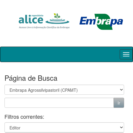
Skip
navigation
Página de Busca
Filtros correntes: