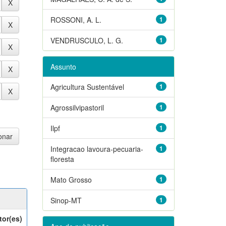
ROSSONI, A. L.
1
VENDRUSCULO, L. G.
1
Assunto
Agricultura Sustentável
1
Agrossilvipastoril
1
Ilpf
1
Integracao lavoura-pecuaria-
1
floresta
Mato Grosso
1
Sinop-MT
1
tor(es)