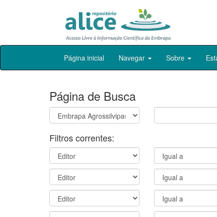
Skip
Página inicial
Navegar
Sobre
Est
navigation
Página de Busca
Filtros correntes: