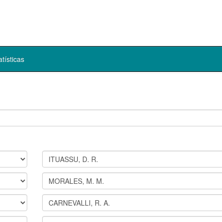
atísticas