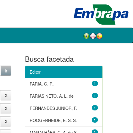
Busca facetada
Editor
FARIA, G. R.
1
FARIAS NETO, A. L. de
1
FERNANDES JUNIOR, F.
1
HOOGERHEIDE, E. S. S.
1
MAGALHÃES, C. A. de S.
1