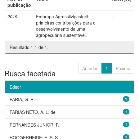
publicação
2019
Embrapa Agrossilvipastoril:
-
primeiras contribuições para o
desenvolvimento de uma
agropecuária sustentável.
Resultado 1-1 de 1.
Anterior
1
Póximo
Busca facetada
Editor
FARIA, G. R.
1
FARIAS NETO, A. L. de
1
FERNANDES JUNIOR, F.
1
HOOGERHEIDE, E. S. S.
1