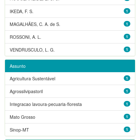
IKEDA, F. S.
1
MAGALHÃES, C. A. de S.
1
ROSSONI, A. L.
1
VENDRUSCULO, L. G.
1
Assunto
Agricultura Sustentável
1
Agrossilvipastoril
1
Integracao lavoura-pecuaria-floresta
1
Mato Grosso
1
Sinop-MT
1