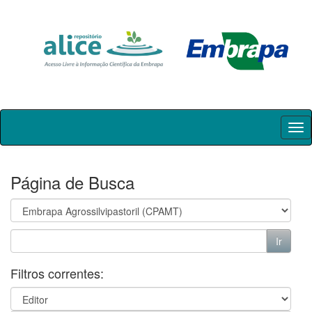
Skip
navigation
Página de Busca
Filtros correntes: