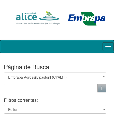
Skip
navigation
Página de Busca
Filtros correntes: