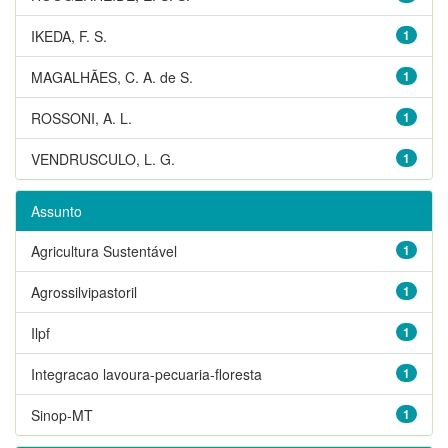
IKEDA, F. S.
1
MAGALHÃES, C. A. de S.
1
ROSSONI, A. L.
1
VENDRUSCULO, L. G.
1
Assunto
Agricultura Sustentável
1
Agrossilvipastoril
1
Ilpf
1
Integracao lavoura-pecuaria-floresta
1
Sinop-MT
1