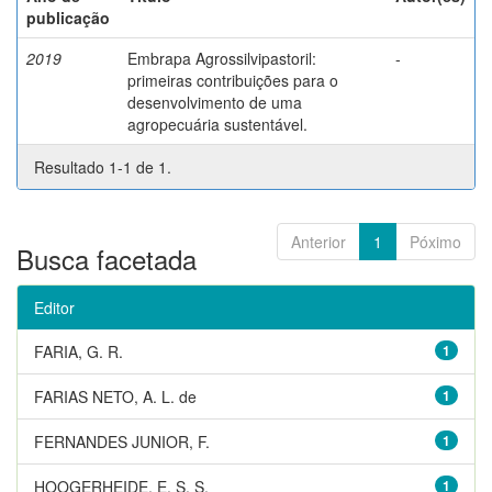
publicação
2019
Embrapa Agrossilvipastoril:
-
primeiras contribuições para o
desenvolvimento de uma
agropecuária sustentável.
Resultado 1-1 de 1.
Anterior
1
Póximo
Busca facetada
Editor
FARIA, G. R.
1
FARIAS NETO, A. L. de
1
FERNANDES JUNIOR, F.
1
HOOGERHEIDE, E. S. S.
1