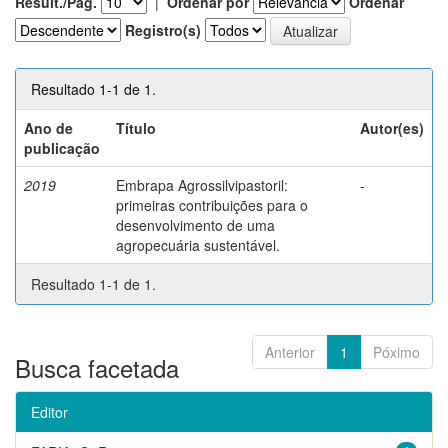
Result./Pág.
|
Ordenar por
Ordenar
Registro(s)
Resultado 1-1 de 1.
Ano de
Título
Autor(es)
publicação
2019
Embrapa Agrossilvipastoril:
-
primeiras contribuições para o
desenvolvimento de uma
agropecuária sustentável.
Resultado 1-1 de 1.
Anterior
1
Póximo
Busca facetada
Editor