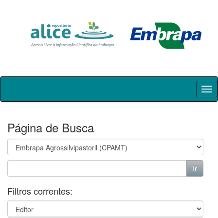
Skip
navigation
Página de Busca
Filtros correntes: