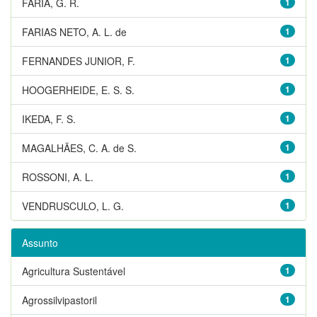
FARIA, G. R.
1
FARIAS NETO, A. L. de
1
FERNANDES JUNIOR, F.
1
HOOGERHEIDE, E. S. S.
1
IKEDA, F. S.
1
MAGALHÃES, C. A. de S.
1
ROSSONI, A. L.
1
VENDRUSCULO, L. G.
1
Assunto
Agricultura Sustentável
1
Agrossilvipastoril
1