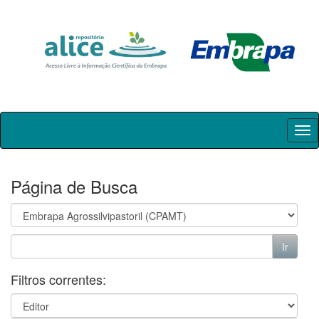
Skip
navigation
Página de Busca
Filtros correntes: