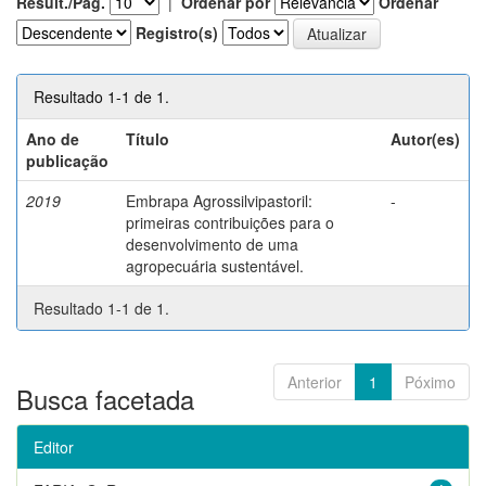
Result./Pág.
|
Ordenar por
Ordenar
Registro(s)
Resultado 1-1 de 1.
Ano de
Título
Autor(es)
publicação
2019
Embrapa Agrossilvipastoril:
-
primeiras contribuições para o
desenvolvimento de uma
agropecuária sustentável.
Resultado 1-1 de 1.
Anterior
1
Póximo
Busca facetada
Editor