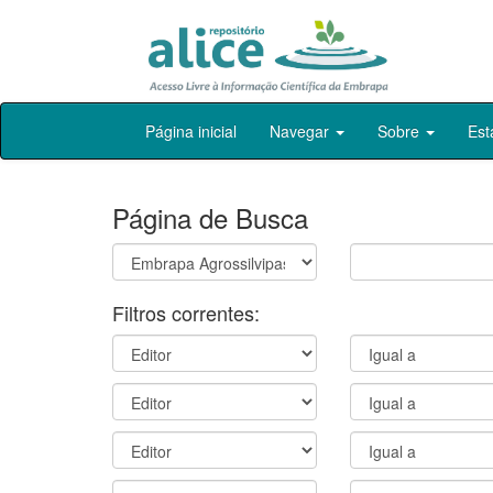
Skip
Página inicial
Navegar
Sobre
Est
navigation
Página de Busca
Filtros correntes: