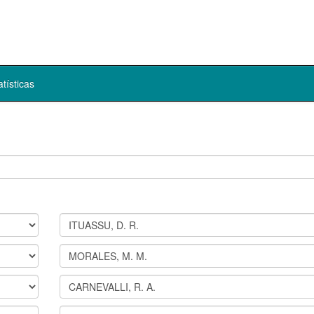
atísticas