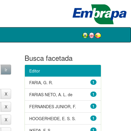
Busca facetada
Editor
FARIA, G. R.
1
FARIAS NETO, A. L. de
1
FERNANDES JUNIOR, F.
1
HOOGERHEIDE, E. S. S.
1
IKEDA, F. S.
1