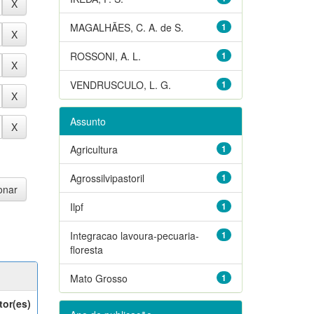
MAGALHÃES, C. A. de S.
1
ROSSONI, A. L.
1
VENDRUSCULO, L. G.
1
Assunto
Agricultura
1
Agrossilvipastoril
1
Ilpf
1
Integracao lavoura-pecuaria-
1
floresta
Mato Grosso
1
tor(es)