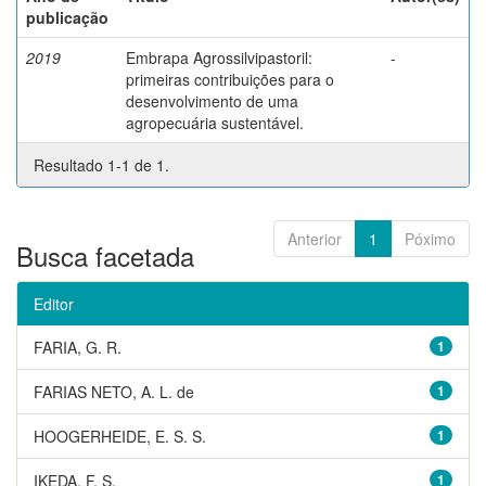
publicação
2019
Embrapa Agrossilvipastoril:
-
primeiras contribuições para o
desenvolvimento de uma
agropecuária sustentável.
Resultado 1-1 de 1.
Anterior
1
Póximo
Busca facetada
Editor
FARIA, G. R.
1
FARIAS NETO, A. L. de
1
HOOGERHEIDE, E. S. S.
1
IKEDA, F. S.
1