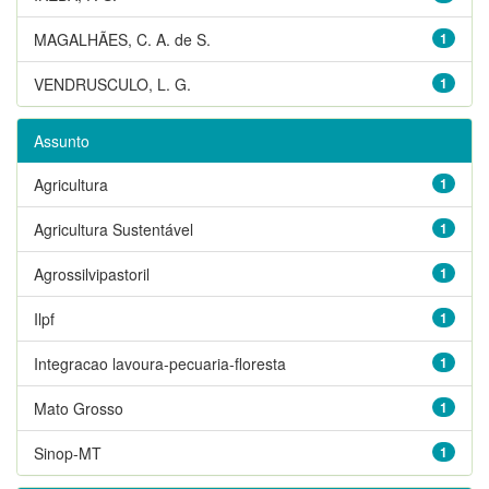
MAGALHÃES, C. A. de S.
1
VENDRUSCULO, L. G.
1
Assunto
Agricultura
1
Agricultura Sustentável
1
Agrossilvipastoril
1
Ilpf
1
Integracao lavoura-pecuaria-floresta
1
Mato Grosso
1
Sinop-MT
1