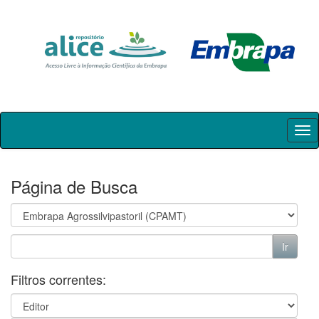
Skip
navigation
Página de Busca
Filtros correntes: