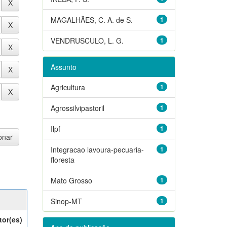
MAGALHÃES, C. A. de S.
1
VENDRUSCULO, L. G.
1
Assunto
Agricultura
1
Agrossilvipastoril
1
Ilpf
1
Integracao lavoura-pecuaria-
1
floresta
Mato Grosso
1
Sinop-MT
1
tor(es)