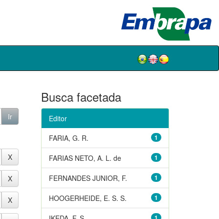
Busca facetada
Editor
FARIA, G. R.
1
FARIAS NETO, A. L. de
1
FERNANDES JUNIOR, F.
1
HOOGERHEIDE, E. S. S.
1
IKEDA, F. S.
1