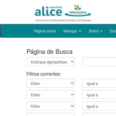
Skip
Página inicial
Navegar
Sobre
Est
navigation
Página de Busca
Filtros correntes: