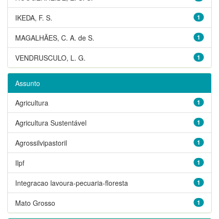
IKEDA, F. S.
1
MAGALHÃES, C. A. de S.
1
VENDRUSCULO, L. G.
1
Assunto
Agricultura
1
Agricultura Sustentável
1
Agrossilvipastoril
1
Ilpf
1
Integracao lavoura-pecuaria-floresta
1
Mato Grosso
1