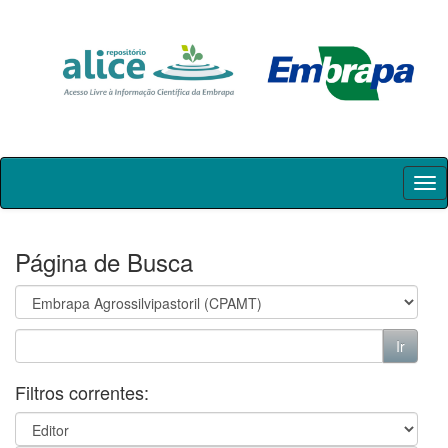
Skip
navigation
Página de Busca
Filtros correntes: