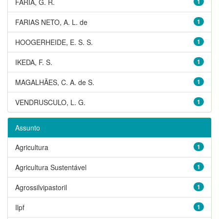
FARIA, G. R.
1
FARIAS NETO, A. L. de
1
HOOGERHEIDE, E. S. S.
1
IKEDA, F. S.
1
MAGALHÃES, C. A. de S.
1
VENDRUSCULO, L. G.
1
Assunto
Agricultura
1
Agricultura Sustentável
1
Agrossilvipastoril
1
Ilpf
1