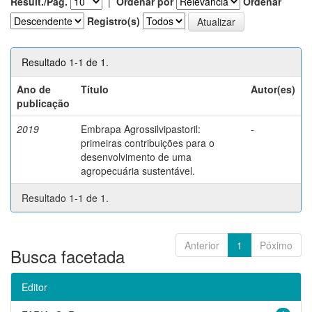
Result./Pág.
|
Ordenar por
Ordenar
Registro(s)
Resultado 1-1 de 1.
Ano de
Título
Autor(es)
publicação
2019
Embrapa Agrossilvipastoril:
-
primeiras contribuições para o
desenvolvimento de uma
agropecuária sustentável.
Resultado 1-1 de 1.
Anterior
1
Póximo
Busca facetada
Editor