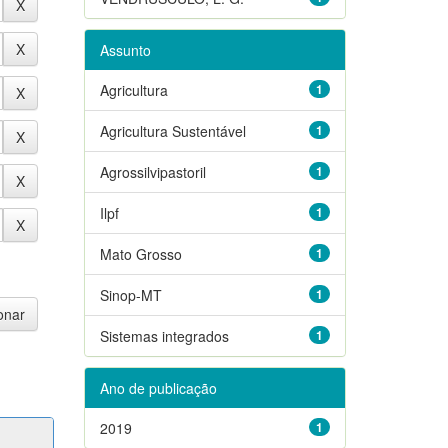
Assunto
Agricultura
1
Agricultura Sustentável
1
Agrossilvipastoril
1
Ilpf
1
Mato Grosso
1
Sinop-MT
1
Sistemas integrados
1
Ano de publicação
2019
1