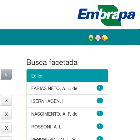
Busca facetada
Editor
FARIAS NETO, A. L. de
1
ISERNHAGEN, I.
1
NASCIMENTO, A. F. do
1
ROSSONI, A. L.
1
VENDRUSCULO, L. G.
1