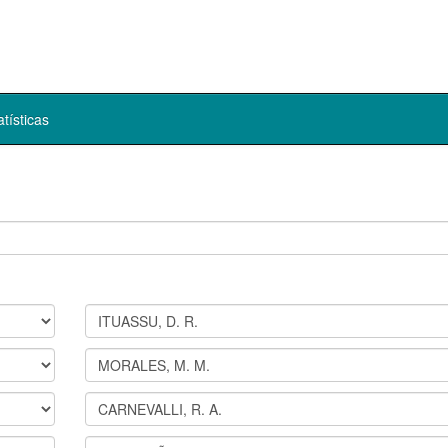
atísticas