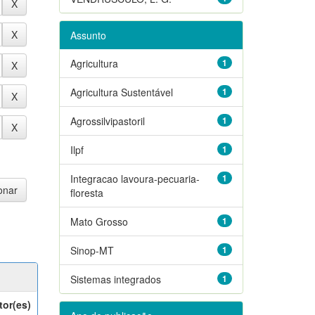
Assunto
Agricultura
1
Agricultura Sustentável
1
Agrossilvipastoril
1
Ilpf
1
Integracao lavoura-pecuaria-
1
floresta
Mato Grosso
1
Sinop-MT
1
Sistemas integrados
1
tor(es)