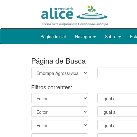
Skip
Página inicial
Navegar
Sobre
Est
navigation
Página de Busca
Filtros correntes: