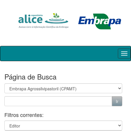
Skip
navigation
Página de Busca
Filtros correntes: