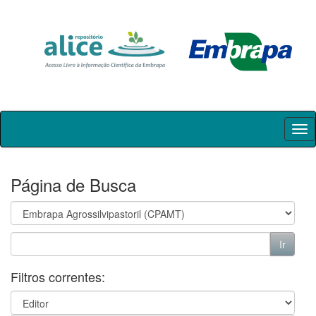
Skip
navigation
Página de Busca
Filtros correntes: