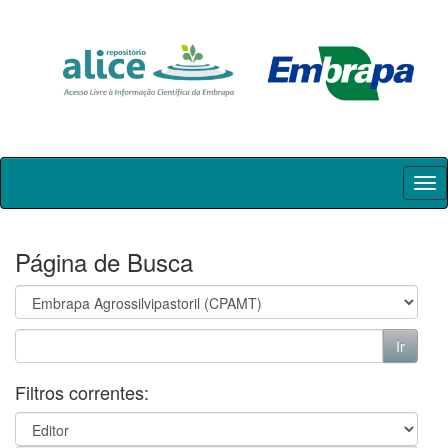
Skip
navigation
Página de Busca
Filtros correntes: