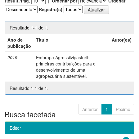
Result./Pág.
|
Ordenar por
Ordenar
Registro(s)
Resultado 1-1 de 1.
Ano de
Título
Autor(es)
publicação
2019
Embrapa Agrossilvipastoril:
-
primeiras contribuições para o
desenvolvimento de uma
agropecuária sustentável.
Resultado 1-1 de 1.
Anterior
1
Póximo
Busca facetada
Editor