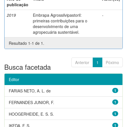
publicação
2019
Embrapa Agrossilvipastoril:
-
primeiras contribuições para o
desenvolvimento de uma
agropecuária sustentável.
Resultado 1-1 de 1.
Anterior
1
Póximo
Busca facetada
Editor
FARIAS NETO, A. L. de
1
FERNANDES JUNIOR, F.
1
HOOGERHEIDE, E. S. S.
1
IKEDA, F. S.
1