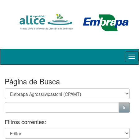
Skip
navigation
Página de Busca
Filtros correntes: