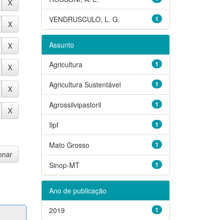
VENDRUSCULO, L. G.
1
Assunto
Agricultura
1
Agricultura Sustentável
1
Agrossilvipastoril
1
Ilpf
1
Mato Grosso
1
Sinop-MT
1
Ano de publicação
2019
1