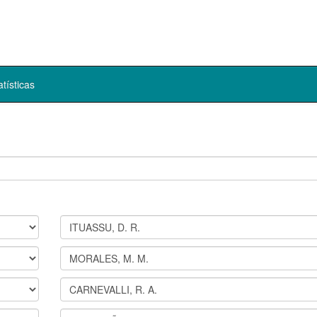
atísticas