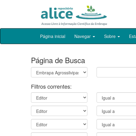
Skip
Página inicial
Navegar
Sobre
Est
navigation
Página de Busca
Filtros correntes: