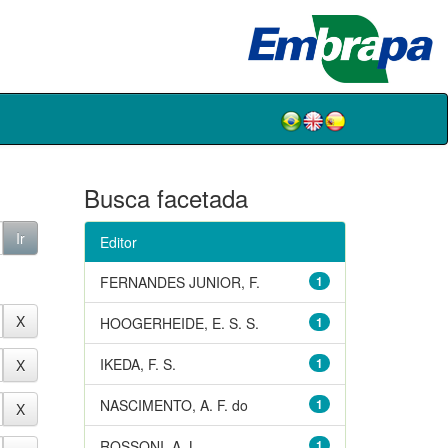
Busca facetada
Editor
FERNANDES JUNIOR, F.
1
HOOGERHEIDE, E. S. S.
1
IKEDA, F. S.
1
NASCIMENTO, A. F. do
1
ROSSONI, A. L.
1