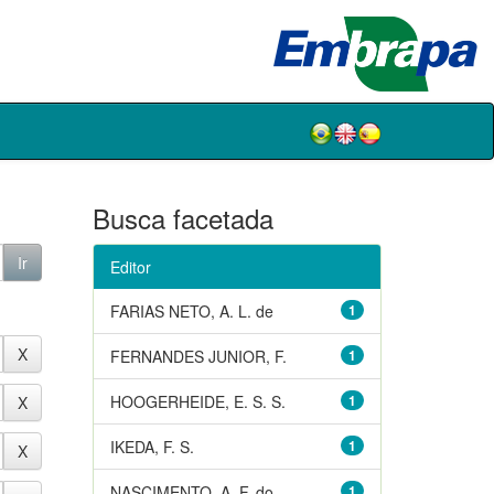
Busca facetada
Editor
FARIAS NETO, A. L. de
1
FERNANDES JUNIOR, F.
1
HOOGERHEIDE, E. S. S.
1
IKEDA, F. S.
1
NASCIMENTO, A. F. do
1