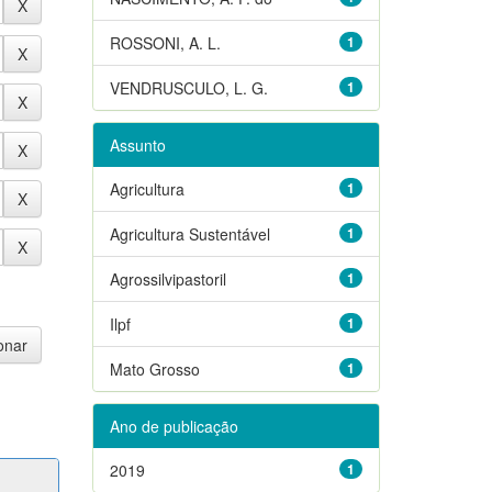
ROSSONI, A. L.
1
VENDRUSCULO, L. G.
1
Assunto
Agricultura
1
Agricultura Sustentável
1
Agrossilvipastoril
1
Ilpf
1
Mato Grosso
1
Ano de publicação
2019
1