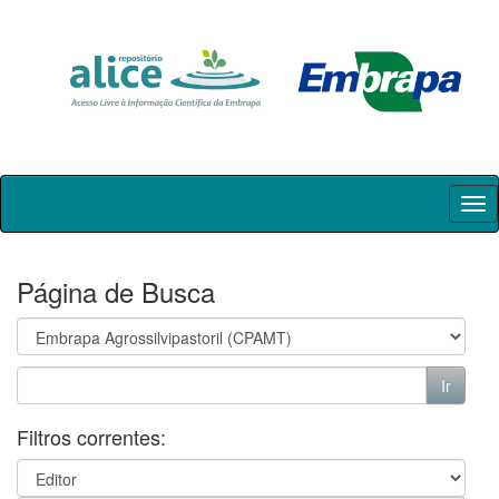
Skip
navigation
Página de Busca
Filtros correntes: