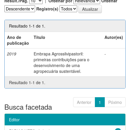
Result./Pág.
|
Ordenar por
Ordenar
Registro(s)
Resultado 1-1 de 1.
Ano de
Título
Autor(es)
publicação
2019
Embrapa Agrossilvipastoril:
-
primeiras contribuições para o
desenvolvimento de uma
agropecuária sustentável.
Resultado 1-1 de 1.
Anterior
1
Póximo
Busca facetada
Editor