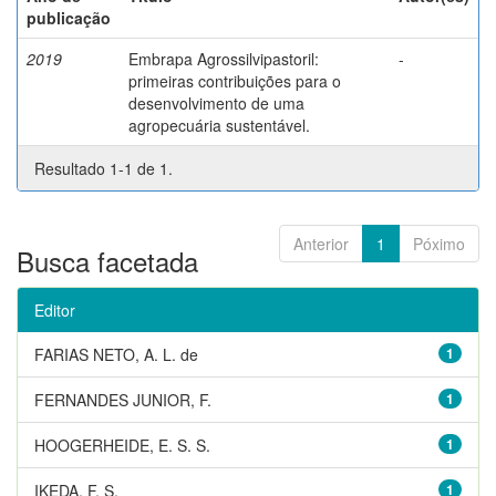
publicação
2019
Embrapa Agrossilvipastoril:
-
primeiras contribuições para o
desenvolvimento de uma
agropecuária sustentável.
Resultado 1-1 de 1.
Anterior
1
Póximo
Busca facetada
Editor
FARIAS NETO, A. L. de
1
FERNANDES JUNIOR, F.
1
HOOGERHEIDE, E. S. S.
1
IKEDA, F. S.
1