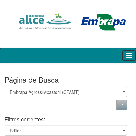
Skip
navigation
Página de Busca
Filtros correntes: