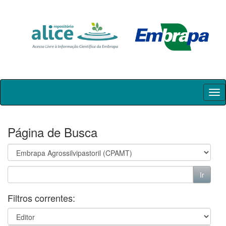
Skip
navigation
Página de Busca
Filtros correntes: