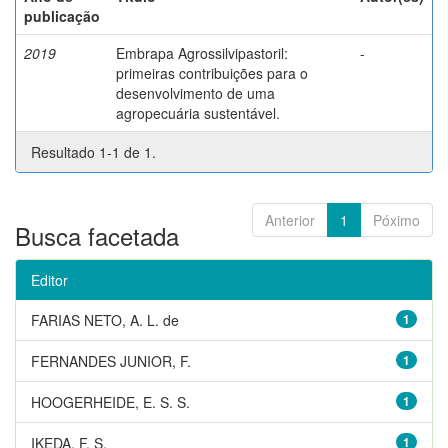
publicação
2019
Embrapa Agrossilvipastoril:
-
primeiras contribuições para o
desenvolvimento de uma
agropecuária sustentável.
Resultado 1-1 de 1.
Anterior
1
Póximo
Busca facetada
Editor
FARIAS NETO, A. L. de
1
FERNANDES JUNIOR, F.
1
HOOGERHEIDE, E. S. S.
1
IKEDA, F. S.
1