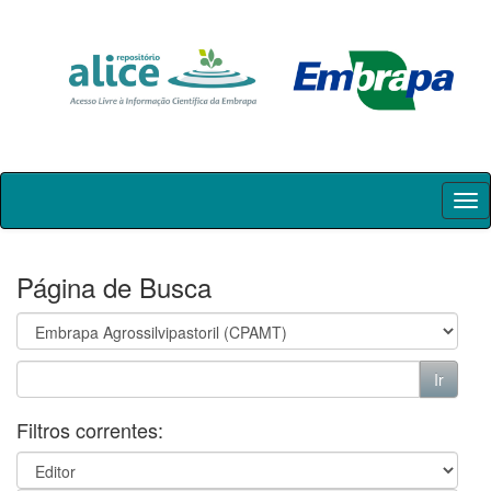
Skip
navigation
Página de Busca
Filtros correntes: