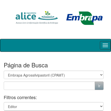
Skip
navigation
Página de Busca
Filtros correntes: