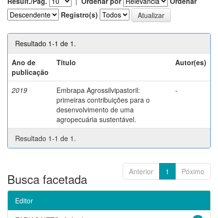
Result./Pág.
|
Ordenar por
Ordenar
Registro(s)
Resultado 1-1 de 1.
Ano de
Título
Autor(es)
publicação
2019
Embrapa Agrossilvipastoril:
-
primeiras contribuições para o
desenvolvimento de uma
agropecuária sustentável.
Resultado 1-1 de 1.
Anterior
1
Póximo
Busca facetada
Editor