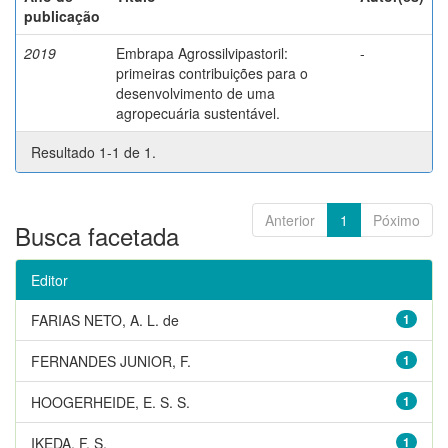
publicação
2019
Embrapa Agrossilvipastoril:
-
primeiras contribuições para o
desenvolvimento de uma
agropecuária sustentável.
Resultado 1-1 de 1.
Anterior
1
Póximo
Busca facetada
Editor
FARIAS NETO, A. L. de
1
FERNANDES JUNIOR, F.
1
HOOGERHEIDE, E. S. S.
1
IKEDA, F. S.
1