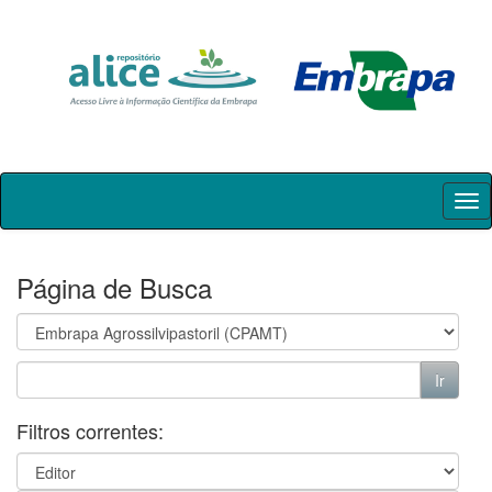
Skip
navigation
Página de Busca
Filtros correntes: