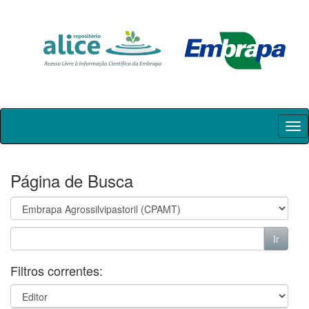
Skip
navigation
Página de Busca
Filtros correntes: