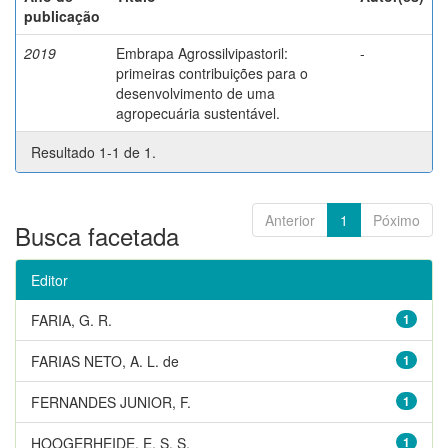
publicação
2019
Embrapa Agrossilvipastoril:
-
primeiras contribuições para o
desenvolvimento de uma
agropecuária sustentável.
Resultado 1-1 de 1.
Anterior
1
Póximo
Busca facetada
Editor
FARIA, G. R.
1
FARIAS NETO, A. L. de
1
FERNANDES JUNIOR, F.
1
HOOGERHEIDE, E. S. S.
1