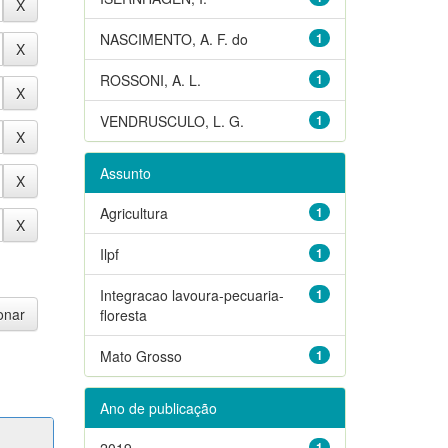
NASCIMENTO, A. F. do
1
ROSSONI, A. L.
1
VENDRUSCULO, L. G.
1
Assunto
Agricultura
1
Ilpf
1
Integracao lavoura-pecuaria-
1
floresta
Mato Grosso
1
Ano de publicação
2019
1