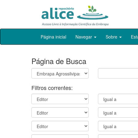
Skip
Página inicial
Navegar
Sobre
Est
navigation
Página de Busca
Filtros correntes: