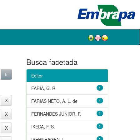
Busca facetada
Editor
FARIA, G. R.
1
FARIAS NETO, A. L. de
1
FERNANDES JUNIOR, F.
1
IKEDA, F. S.
1
ISERNHAGEN, I.
1