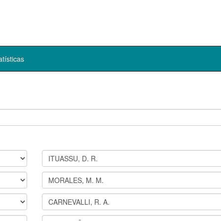
atísticas