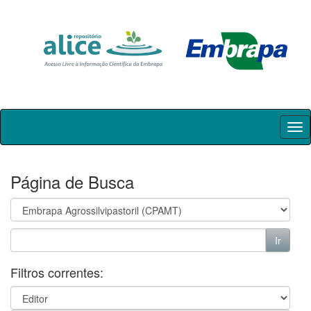
Skip
navigation
Página de Busca
Filtros correntes: