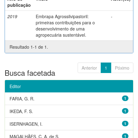
publicação
2019
Embrapa Agrossilvipastoril:
-
primeiras contribuições para o
desenvolvimento de uma
agropecuária sustentável.
Resultado 1-1 de 1.
Anterior
1
Póximo
Busca facetada
Editor
FARIA, G. R.
1
IKEDA, F. S.
1
ISERNHAGEN, I.
1
MAGALHÃES, C. A. de S.
1