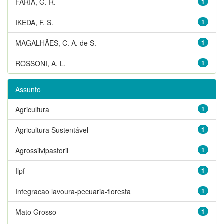
FARIA, G. R.
1
IKEDA, F. S.
1
MAGALHÃES, C. A. de S.
1
ROSSONI, A. L.
1
Assunto
Agricultura
1
Agricultura Sustentável
1
Agrossilvipastoril
1
Ilpf
1
Integracao lavoura-pecuaria-floresta
1
Mato Grosso
1