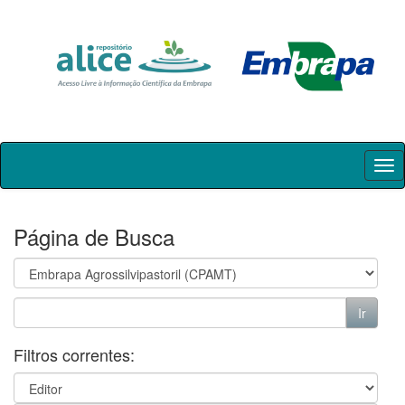
Skip
navigation
Página de Busca
Filtros correntes: