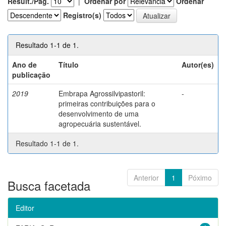
Result./Pág.
|
Ordenar por
Ordenar
Registro(s)
Resultado 1-1 de 1.
Ano de
Título
Autor(es)
publicação
2019
Embrapa Agrossilvipastoril:
-
primeiras contribuições para o
desenvolvimento de uma
agropecuária sustentável.
Resultado 1-1 de 1.
Anterior
1
Póximo
Busca facetada
Editor