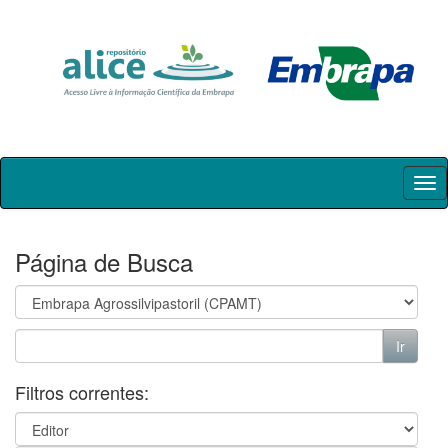
Skip
navigation
Página de Busca
Filtros correntes: