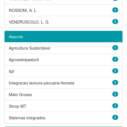
ROSSONI, A. L.
1
VENDRUSCULO, L. G.
1
Assunto
Agricultura Sustentável
1
Agrossilvipastoril
1
Ilpf
1
Integracao lavoura-pecuaria-floresta
1
Mato Grosso
1
Sinop-MT
1
Sistemas integrados
1