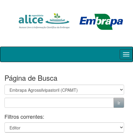
Skip
navigation
Página de Busca
Filtros correntes: