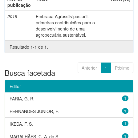
publicação
2019
Embrapa Agrossilvipastoril:
-
primeiras contribuições para o
desenvolvimento de uma
agropecuária sustentável.
Resultado 1-1 de 1.
Anterior
1
Póximo
Busca facetada
Editor
FARIA, G. R.
1
FERNANDES JUNIOR, F.
1
IKEDA, F. S.
1
MAGALHÃES, C. A. de S.
1