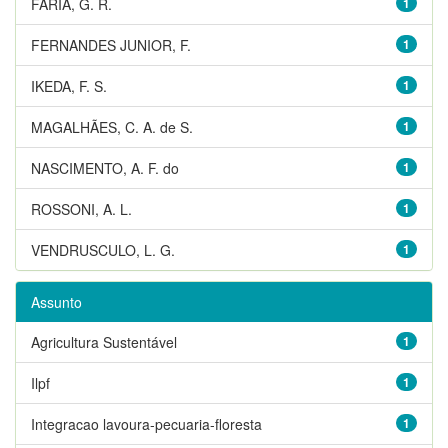
FARIA, G. R.
1
FERNANDES JUNIOR, F.
1
IKEDA, F. S.
1
MAGALHÃES, C. A. de S.
1
NASCIMENTO, A. F. do
1
ROSSONI, A. L.
1
VENDRUSCULO, L. G.
1
Assunto
Agricultura Sustentável
1
Ilpf
1
Integracao lavoura-pecuaria-floresta
1