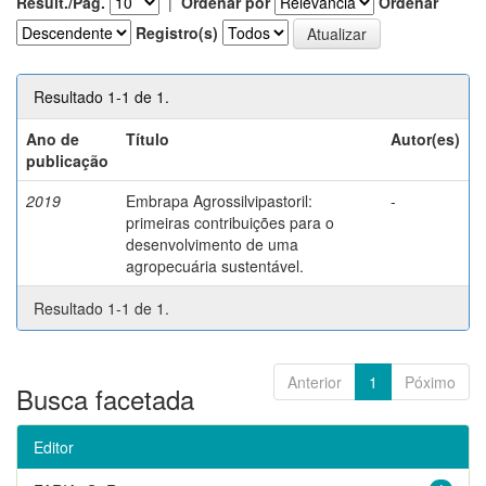
Result./Pág.
|
Ordenar por
Ordenar
Registro(s)
Resultado 1-1 de 1.
Ano de
Título
Autor(es)
publicação
2019
Embrapa Agrossilvipastoril:
-
primeiras contribuições para o
desenvolvimento de uma
agropecuária sustentável.
Resultado 1-1 de 1.
Anterior
1
Póximo
Busca facetada
Editor