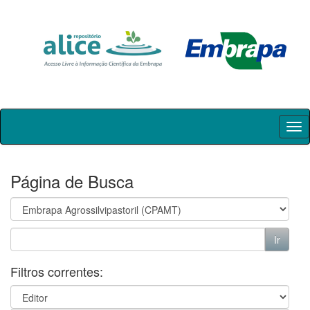
Skip
navigation
Página de Busca
Filtros correntes: