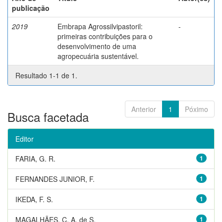
publicação
2019
Embrapa Agrossilvipastoril:
-
primeiras contribuições para o
desenvolvimento de uma
agropecuária sustentável.
Resultado 1-1 de 1.
Anterior
1
Póximo
Busca facetada
Editor
FARIA, G. R.
1
FERNANDES JUNIOR, F.
1
IKEDA, F. S.
1
MAGALHÃES, C. A. de S.
1