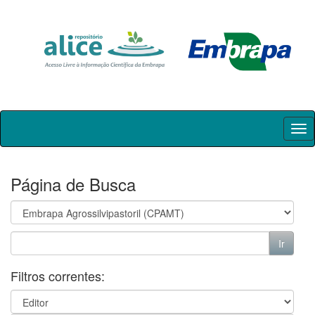
Skip
navigation
Página de Busca
Filtros correntes: