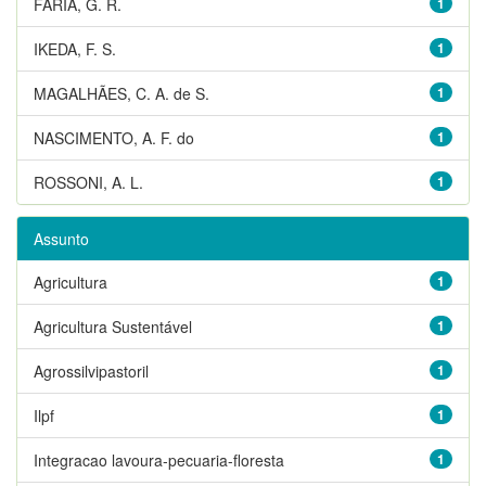
FARIA, G. R.
1
IKEDA, F. S.
1
MAGALHÃES, C. A. de S.
1
NASCIMENTO, A. F. do
1
ROSSONI, A. L.
1
Assunto
Agricultura
1
Agricultura Sustentável
1
Agrossilvipastoril
1
Ilpf
1
Integracao lavoura-pecuaria-floresta
1