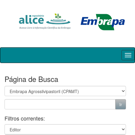
Skip
navigation
Página de Busca
Filtros correntes: