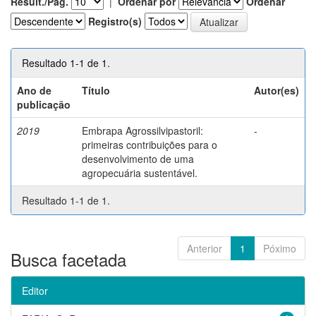
Result./Pág.
|
Ordenar por
Ordenar
Registro(s)
Resultado 1-1 de 1.
Ano de
Título
Autor(es)
publicação
2019
Embrapa Agrossilvipastoril:
-
primeiras contribuições para o
desenvolvimento de uma
agropecuária sustentável.
Resultado 1-1 de 1.
Anterior
1
Póximo
Busca facetada
Editor