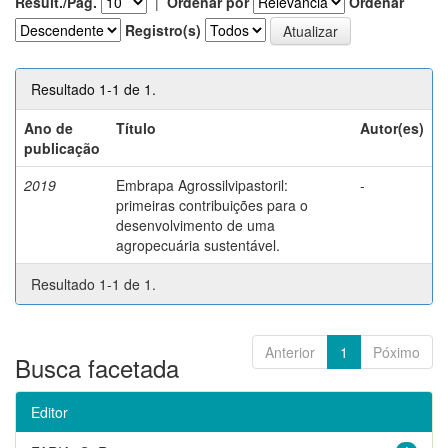
Result./Pág.
|
Ordenar por
Ordenar
Registro(s)
Resultado 1-1 de 1.
Ano de
Título
Autor(es)
publicação
2019
Embrapa Agrossilvipastoril:
-
primeiras contribuições para o
desenvolvimento de uma
agropecuária sustentável.
Resultado 1-1 de 1.
Anterior
1
Póximo
Busca facetada
Editor