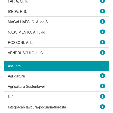
FARIA, G. R.
1
IKEDA, F. S.
1
MAGALHÃES, C. A. de S.
1
NASCIMENTO, A. F. do
1
ROSSONI, A. L.
1
VENDRUSCULO, L. G.
1
Assunto
Agricultura
1
Agricultura Sustentável
1
Ilpf
1
Integracao lavoura-pecuaria-floresta
1