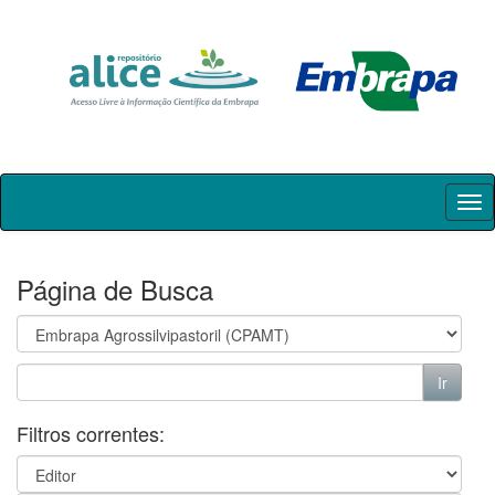
Skip
navigation
Página de Busca
Filtros correntes: