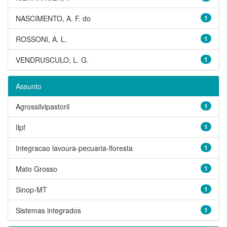
NASCIMENTO, A. F. do
1
ROSSONI, A. L.
1
VENDRUSCULO, L. G.
1
Assunto
Agrossilvipastoril
1
Ilpf
1
Integracao lavoura-pecuaria-floresta
1
Mato Grosso
1
Sinop-MT
1
Sistemas integrados
1