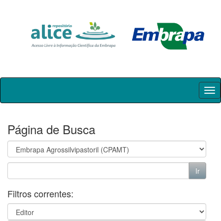
Skip
navigation
Página de Busca
Filtros correntes: