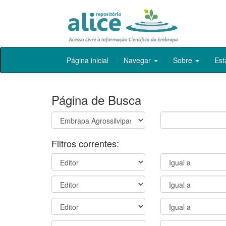
Skip
Página inicial
Navegar
Sobre
Est
navigation
Página de Busca
Filtros correntes: