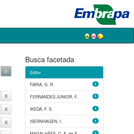
Busca facetada
Editor
FARIA, G. R.
1
FERNANDES JUNIOR, F.
1
IKEDA, F. S.
1
ISERNHAGEN, I.
1
MAGALHÃES, C. A. de S.
1