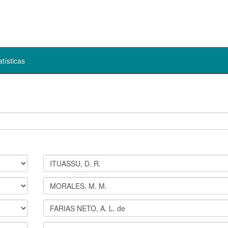
atísticas