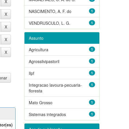
NASCIMENTO, A. F. do
1
VENDRUSCULO, L. G.
1
Assunto
Agricultura
1
Agrossilvipastoril
1
Ilpf
1
Integracao lavoura-pecuaria-
1
floresta
Mato Grosso
1
Sistemas integrados
1
tor(es)