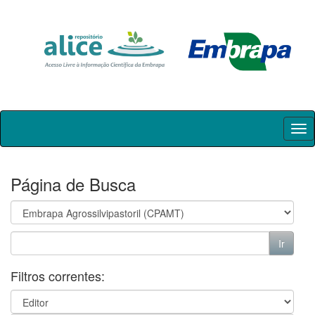
Skip
navigation
Página de Busca
Filtros correntes: