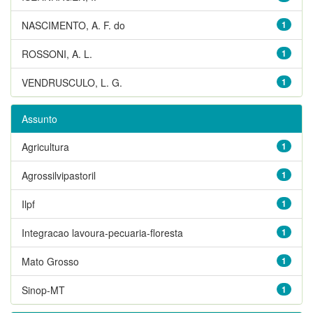
NASCIMENTO, A. F. do
1
ROSSONI, A. L.
1
VENDRUSCULO, L. G.
1
Assunto
Agricultura
1
Agrossilvipastoril
1
Ilpf
1
Integracao lavoura-pecuaria-floresta
1
Mato Grosso
1
Sinop-MT
1