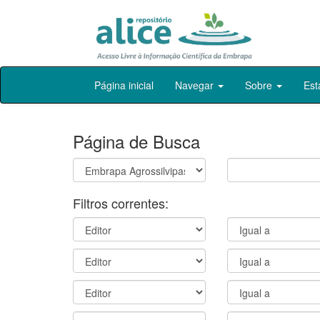
Skip
Página inicial
Navegar
Sobre
Est
navigation
Página de Busca
Filtros correntes: