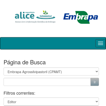
Skip
navigation
Página de Busca
Filtros correntes: