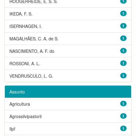
HOOGERHEIDE, E. S. S.
1
IKEDA, F. S.
1
ISERNHAGEN, I.
1
MAGALHÃES, C. A. de S.
1
NASCIMENTO, A. F. do
1
ROSSONI, A. L.
1
VENDRUSCULO, L. G.
1
Assunto
Agricultura
1
Agrossilvipastoril
1
Ilpf
1