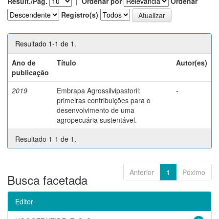
Result./Pág.
|
Ordenar por
Ordenar
Registro(s)
Resultado 1-1 de 1.
Ano de
Título
Autor(es)
publicação
2019
Embrapa Agrossilvipastoril:
-
primeiras contribuições para o
desenvolvimento de uma
agropecuária sustentável.
Resultado 1-1 de 1.
Anterior
1
Póximo
Busca facetada
Editor