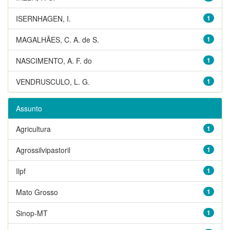
ISERNHAGEN, I.
1
MAGALHÃES, C. A. de S.
1
NASCIMENTO, A. F. do
1
VENDRUSCULO, L. G.
1
Assunto
Agricultura
1
Agrossilvipastoril
1
Ilpf
1
Mato Grosso
1
Sinop-MT
1