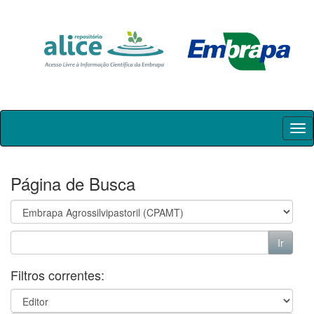
Skip
navigation
Página de Busca
Filtros correntes: