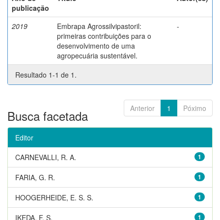
publicação
2019
Embrapa Agrossilvipastoril:
-
primeiras contribuições para o
desenvolvimento de uma
agropecuária sustentável.
Resultado 1-1 de 1.
Anterior
1
Póximo
Busca facetada
Editor
CARNEVALLI, R. A.
1
FARIA, G. R.
1
HOOGERHEIDE, E. S. S.
1
IKEDA, F. S.
1