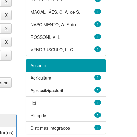
MAGALHÃES, C. A. de S.
1
NASCIMENTO, A. F. do
1
ROSSONI, A. L.
1
VENDRUSCULO, L. G.
1
Assunto
Agricultura
1
Agrossilvipastoril
1
Ilpf
1
Sinop-MT
1
Sistemas integrados
1
tor(es)