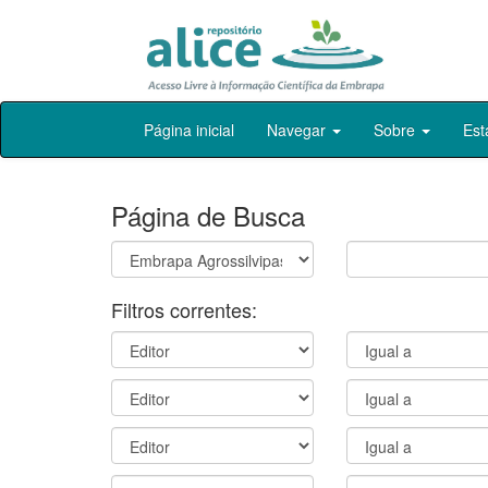
Skip
Página inicial
Navegar
Sobre
Est
navigation
Página de Busca
Filtros correntes: