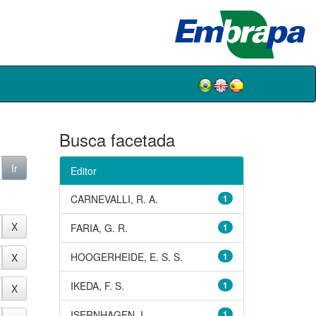
Busca facetada
Editor
CARNEVALLI, R. A.
1
FARIA, G. R.
1
HOOGERHEIDE, E. S. S.
1
IKEDA, F. S.
1
ISERNHAGEN, I.
1