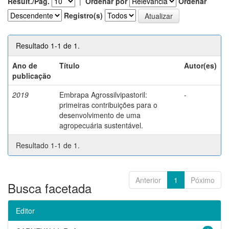
Result./Pág.
|
Ordenar por
Ordenar
Registro(s)
Resultado 1-1 de 1.
Ano de
Título
Autor(es)
publicação
2019
Embrapa Agrossilvipastoril:
-
primeiras contribuições para o
desenvolvimento de uma
agropecuária sustentável.
Resultado 1-1 de 1.
Anterior
1
Póximo
Busca facetada
Editor