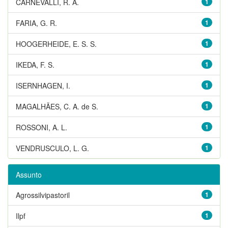
CARNEVALLI, R. A.
1
FARIA, G. R.
1
HOOGERHEIDE, E. S. S.
1
IKEDA, F. S.
1
ISERNHAGEN, I.
1
MAGALHÃES, C. A. de S.
1
ROSSONI, A. L.
1
VENDRUSCULO, L. G.
1
Assunto
Agrossilvipastoril
1
Ilpf
1