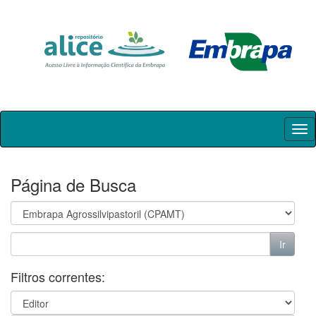
Skip
navigation
Página de Busca
Filtros correntes: